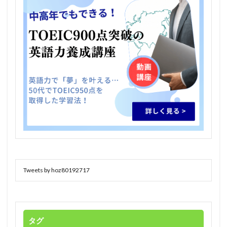
Tweets by hoz80192717
タグ