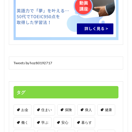
Tweets by hoz80192717
タグ
お金
住まい
保険
偉人
健康
働く
学ぶ
安心
暮らす