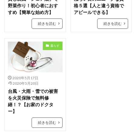
野菜作り！初心者におす
格５選【人と違う資格で
すめ【簡単な始め方】
アピールできる】
続きを読む
続きを読む
暮らす
2020年5月17日
2020年5月20日
台風・大雨・雪での被害
を火災保険で無料修
繕！？【お家のドクタ
ー】
続きを読む